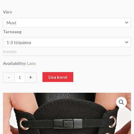
Sidumisvabad
Värv
saapapaelad
kogus
Tarneaeg
PUHASTA
Availability:
Laos
-
+
Lisa korvi